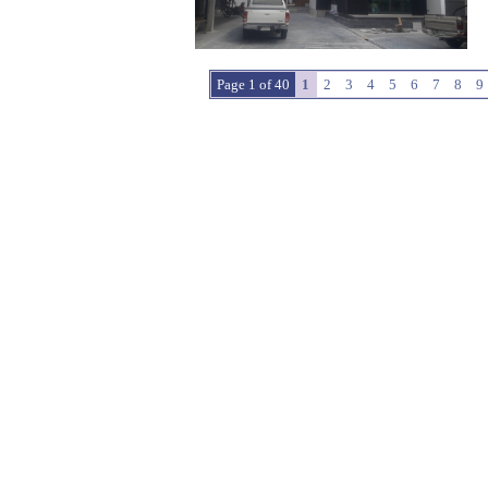
Page 1 of 40
1
2
3
4
5
6
7
8
9